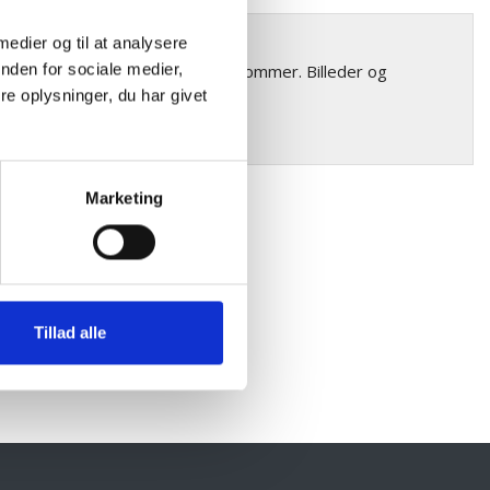
r forekommer
 medier og til at analysere
nden for sociale medier,
riationer i farve og struktur forekommer. Billeder og
e oplysninger, du har givet
Marketing
Tillad alle