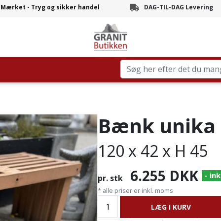
-Mærket - Tryg og sikker handel
DAG-TIL-DAG Levering
Branchens hurtigste leve
Bænk unika
120 x 42 x H 45
6.255
DKK
- ink
pr. stk
* alle priser er inkl. moms
LÆG I KURV