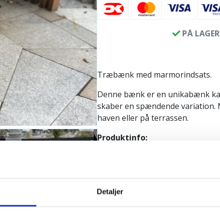
PÅ LAGER
Træbænk med marmorindsats.
Denne bænk er en unikabænk kald
skaber en spændende variation. 
haven eller på terrassen.
Produktinfo:
Længde: ca. 90 cm
Bredde: ca. 45 cm
Højde: ca. 42 cm
Vægt: ca. 80 kg.
Detaljer