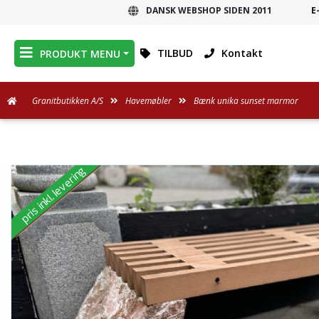
DANSK WEBSHOP SIDEN 2011
E
DANSK WEBSHOP
TILBUD
Kontakt
PRODUKT MENU
Granitbutikken A/S
Havemøbler
Bænk unika sunset marmor
pris inkl. levering