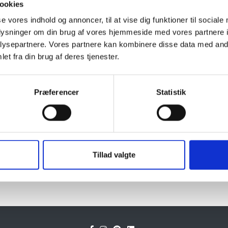
ookies
Naturprodukt – variatione
se vores indhold og annoncer, til at vise dig funktioner til sociale
oplysninger om din brug af vores hjemmeside med vores partnere i
Granit er et naturmateriale, og va
ysepartnere. Vores partnere kan kombinere disse data med andr
farveprøver er vejledende.
et fra din brug af deres tjenester.
Læs mere
Præferencer
Statistik
Tillad valgte