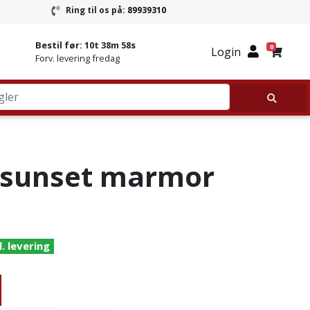
Ring til os på:
89939310
ring
Ring til Granitbutikken 89939310
Bestil før:
10t 38m 57s
0
Login
Forv. levering fredag
 sunset marmor
l. levering