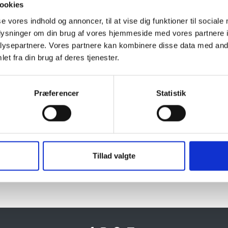
ookies
Naturprodukt – variatione
se vores indhold og annoncer, til at vise dig funktioner til sociale
oplysninger om din brug af vores hjemmeside med vores partnere i
Granit er et naturmateriale, og va
ysepartnere. Vores partnere kan kombinere disse data med andr
farveprøver er vejledende.
et fra din brug af deres tjenester.
Læs mere
Præferencer
Statistik
Tillad valgte