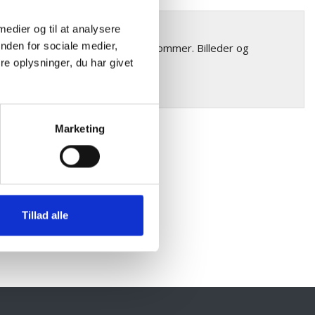
r forekommer
 medier og til at analysere
nden for sociale medier,
riationer i farve og struktur forekommer. Billeder og
e oplysninger, du har givet
Marketing
Tillad alle