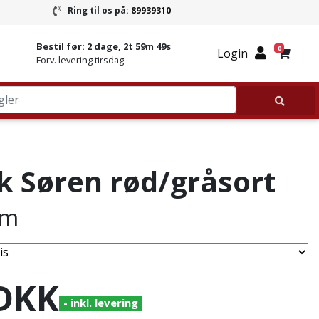
Ring til os på:
89939310
ring
Ring til Granitbutikken 89939310
Bestil før:
2 dage, 2t 59m 49s
0
Login
Forv. levering tirsdag
k Søren rød/gråsort
cm
DKK
- inkl. levering