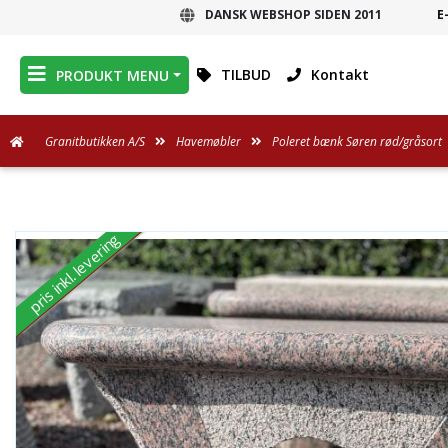
DANSK WEBSHOP SIDEN 2011
E
DANSK WEBSHOP
TILBUD
Kontakt
PRODUKT MENU
Granitbutikken A/S
Havemøbler
Poleret bænk Søren rød/gråsort
pris inkl. levering