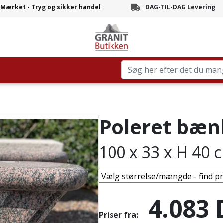
-Mærket - Tryg og sikker handel
DAG-TIL-DAG Levering
Branchens hurtigste leve
Poleret bæn
100 x 33 x H 40 
4.083
Priser fra: