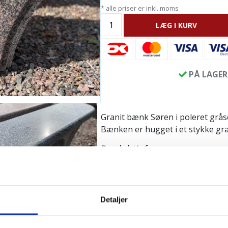
* alle priser er inkl. moms
LÆG I KURV
PÅ LAGER
Granit bænk Søren i poleret gråso
Bænken er hugget i et stykke gra
Produktinfo:
Længde: ca. 100 cm
Bredde: ca. 33 cm
Højde: ca. 40 cm
Detaljer
Vægt ca. 120 kg