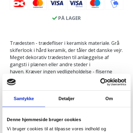
PÅ LAGER
Trædesten - trædefliser i keramisk materiale. Grå
skiferlook i hård keramik, der tåler det danske vejr.
Meget dekorativ trædesten til anlæggelse af
gangsti i plænen eller andre steder i
haven. Kræver ingen vedligeholdelse - fliserne
bliver blot kønnere med naturlig patina. Tåler
højtryksrenser, hvis trædefladerne bliver fedtede
af alger eller mosbelægning.
Samtykke
Detaljer
Om
Formen på alle fliser er helt ens, men fliserne kan
vendes i forskellige vinkler for at få et mere
irregulært udtryk på gangstien.
Denne hjemmeside bruger cookies
Vi bruger cookies til at tilpasse vores indhold og
Produktinfo: