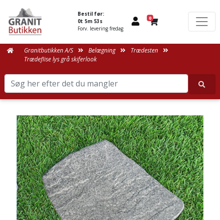
Bestil før:
0
0t 5m 53s
Forv. levering fredag
Granitbutikken A/S
Belægning
Trædesten
Trædeflise lys grå skiferlook