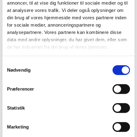
annoncer, til at vise dig funktioner til sociale medier og til
Længde: 42 cm
at analysere vores trafik. Vi deler også oplysninger om
Bredde: 36 cm
din brug af vores hjemmeside med vores partnere inden
Tykkelse: 2 cm
for sociale medier, annonceringspartnere og
Vægt pr sten: ca. 6 kilo
analysepartnere. Vores partnere kan kombinere disse
Beregn 2-3 fliser pr. meter
data med andre oplysninger, du har givet dem, eller som
de har indsamlet fra din brug af deres tjenester.
Pakkes og sendes på emballagetype:
Pakke
Samtykkevalg
Nødvendig
Naturprodukt – variationer forekommer
Granit er et naturmateriale, og variationer i farve og
Præferencer
struktur forekommer. Billeder og farveprøver er
vejledende.
Læs mere
Statistik
Marketing