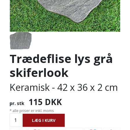
Trædeflise lys grå
skiferlook
Keramisk - 42 x 36 x 2 cm
115
DKK
pr. stk
* alle priser er inkl. moms
LÆG I KURV