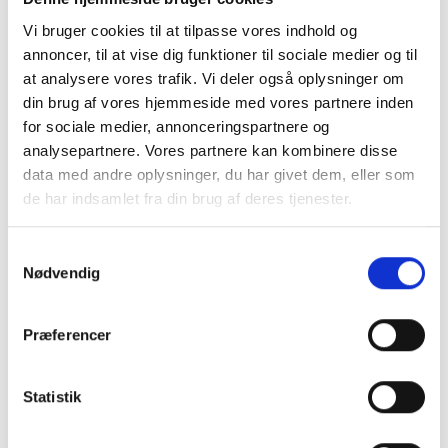
Trædesvelle sort skifer 100 x 50 x 3-4 cm
Vi bruger cookies til at tilpasse vores indhold og
annoncer, til at vise dig funktioner til sociale medier og til
650 DKK
Pris:
at analysere vores trafik. Vi deler også oplysninger om
din brug af vores hjemmeside med vores partnere inden
LÆG I KURV
for sociale medier, annonceringspartnere og
analysepartnere. Vores partnere kan kombinere disse
data med andre oplysninger, du har givet dem, eller som
de har indsamlet fra din brug af deres tjenester.
Samtykkevalg
Nødvendig
Præferencer
Statistik
25 kg pose sort skiferflis 10-30mm