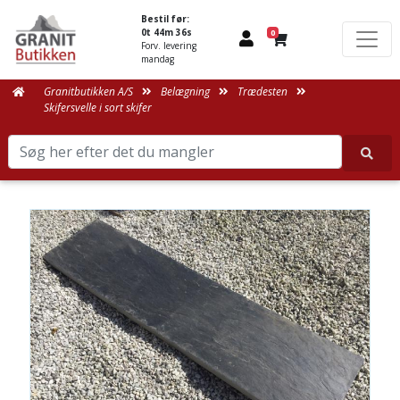
Bestil før:
0t 44m 35s
0
Forv. levering
mandag
Granitbutikken A/S
Belægning
Trædesten
Skifersvelle i sort skifer