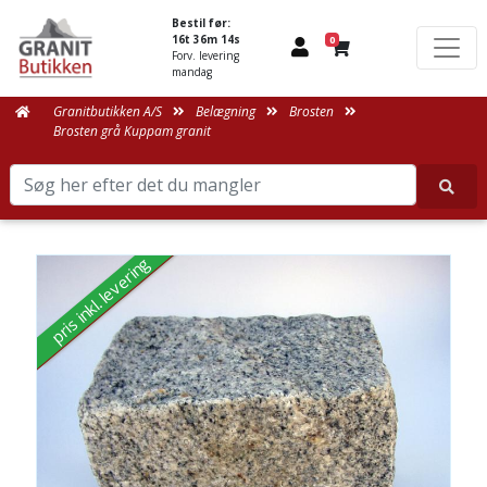
Bestil før:
16t 36m 13s
0
Forv. levering
mandag
Granitbutikken A/S
Belægning
Brosten
Brosten grå Kuppam granit
pris inkl. levering