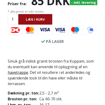
85
DKK
- inkl. levering
Priser fra:
* alle priser er inkl. moms
LÆG I KURV
PÅ LAGER
Smuk grå indisk granit brosten fra Kuppam, som
du eventuelt kan anvende til opbygning af en
havetrappe
. Det vil resultere i et anderledes og
spændende look til din have eller måske til
terrassen.
2
Dækning pr. ton:
2,5 - 2,7 m
Brosten pr. ton:
Ca. 60-70 stk.
Lbm. pr. ton:
16-17