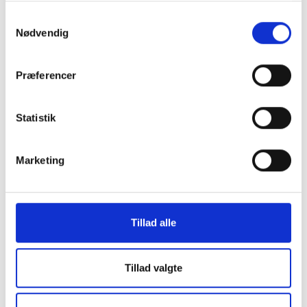
Samtykkevalg
Nødvendig
Præferencer
Statistik
Marketing
Flisesand, rød til afretning 0-2 mm, pakket i
bigbag
Tillad alle
795 DKK
Tillad valgte
Pris fra:
LÆG I KURV