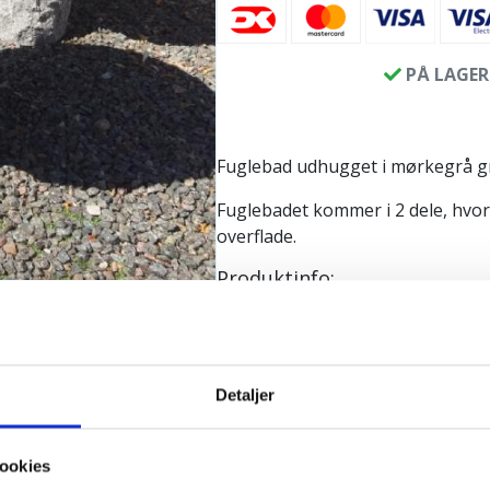
PÅ LAGER
Fuglebad udhugget i mørkegrå gr
Fuglebadet kommer i 2 dele, hvor 
overflade.
Produktinfo:
Diameter ca. 50 cm
Højde total ca. 50 cm
Vægt: ca. 50 kg
Detaljer
Naturprodukt – variatione
ookies