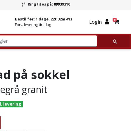
Ring til os på:
89939310
ring
Ring til Granitbutikken 89939310
Bestil før:
1 dage, 22t 32m 40s
0
Login
Forv. levering tirsdag
ad på sokkel
egrå granit
l. levering