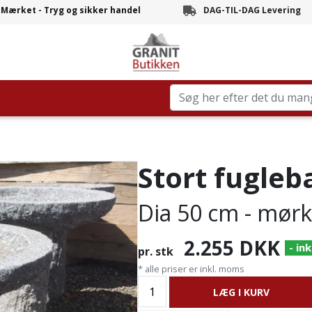
-Mærket - Tryg og sikker handel
DAG-TIL-DAG Levering
Branchens hurtigste leve
Stort fugleb
Dia 50 cm - mørk
2.255
DKK
- ink
pr. stk
* alle priser er inkl. moms
LÆG I KURV