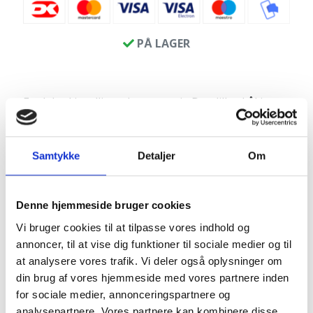
PÅ LAGER
Fuglebad i rødlig poleret granit. Den lille skål i
fuglebadet er fuldpoleret, hvilket gør den nem at
vedligeholde. Den brede kant omkring skålen giver
plads til fuglene. Kanten kan med fordel også
Samtykke
Detaljer
Om
bruges til at sætte små bronzefugle eller lignende
på.
Denne hjemmeside bruger cookies
Produktinfo:
Vi bruger cookies til at tilpasse vores indhold og
Diameter: ca. 25 cm
annoncer, til at vise dig funktioner til sociale medier og til
Højde: ca 10 cm
at analysere vores trafik. Vi deler også oplysninger om
Vægt: ca. 19 kg
din brug af vores hjemmeside med vores partnere inden
for sociale medier, annonceringspartnere og
analysepartnere. Vores partnere kan kombinere disse