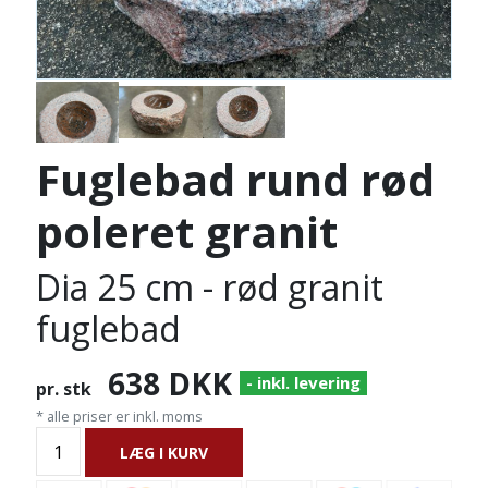
Fuglebad rund rød
poleret granit
Dia 25 cm - rød granit
fuglebad
638
DKK
- inkl. levering
pr. stk
* alle priser er inkl. moms
LÆG I KURV