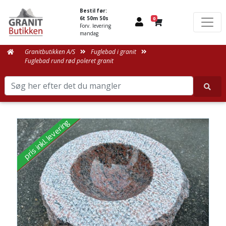
Bestil før:
6t 50m 50s
0
Forv. levering
mandag
Granitbutikken A/S
Fuglebad i granit
Fuglebad rund rød poleret granit
pris inkl. levering