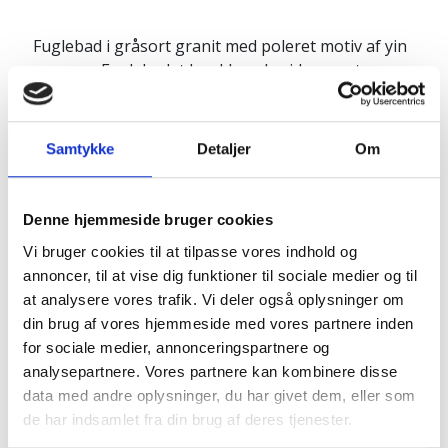
Fuglebad i gråsort granit med poleret motiv af yin
og yang. Fuglebadet har kløvede sider og et
poleret/slebet motiv. Obs. fuglebadet er vådt på
billederne
Samtykke
Detaljer
Om
Produktinfo:
Diameter: ca. 50 cm
Højde: ca. 10 cm
Denne hjemmeside bruger cookies
Vejer ca. 70 kg
Vi bruger cookies til at tilpasse vores indhold og
annoncer, til at vise dig funktioner til sociale medier og til
at analysere vores trafik. Vi deler også oplysninger om
din brug af vores hjemmeside med vores partnere inden
Naturprodukt – variationer forekommer
for sociale medier, annonceringspartnere og
Granit er et naturmateriale, og variationer i farve og
analysepartnere. Vores partnere kan kombinere disse
struktur forekommer. Billeder og farveprøver er
data med andre oplysninger, du har givet dem, eller som
vejledende.
de har indsamlet fra din brug af deres tjenester.
Læs mere