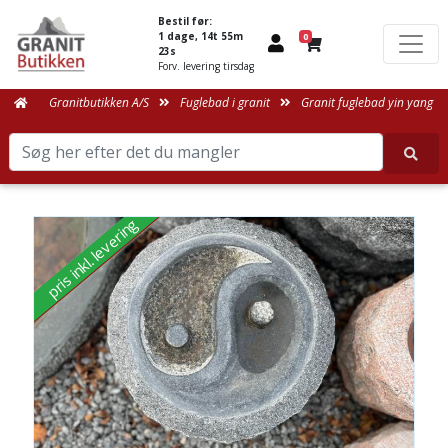
Bestil før:
1 dage, 14t 55m
0
23s
Forv. levering tirsdag
Granitbutikken A/S
Fuglebad i granit
Granit fuglebad yin yang
pris inkl. levering