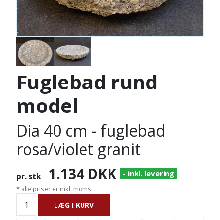
Fuglebad rund
model
Dia 40 cm - fuglebad
rosa/violet granit
1.134
DKK
- inkl. levering
pr. stk
* alle priser er inkl. moms
LÆG I KURV