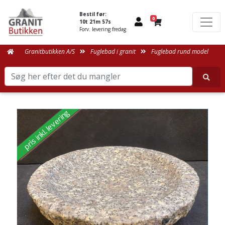
Bestil før:
0
10t 21m 57s
Forv. levering fredag
Granitbutikken A/S
Fuglebad i granit
Fuglebad rund model
pris inkl. levering