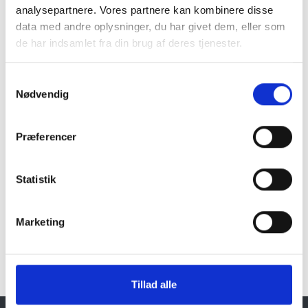
analysepartnere. Vores partnere kan kombinere disse
data med andre oplysninger, du har givet dem, eller som
Naturprodukt – variationer forekommer
de har indsamlet fra din brug af deres tjenester.
Granit er et naturmateriale, og variationer i farve og
struktur forekommer. Billeder og farveprøver er
Samtykkevalg
vejledende.
Nødvendig
Læs mere
Præferencer
Statistik
Marketing
Klik her for Fuglebad i granit oversigt
Tillad alle