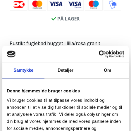
PÅ LAGER
Rustikt fuglebad hugget i lilla/rosa granit
Fuglebadet har kløvede kanter som giver et
naturligt udtryk - velegnet til både have og
terrasse.
Samtykke
Detaljer
Om
Produktinfo:
Diameter: ca. 40 cm
Denne hjemmeside bruger cookies
Højde ca. 8 cm
Vi bruger cookies til at tilpasse vores indhold og
Mål på bassin: diameter ca. 34 x dybde 5-6 cm
annoncer, til at vise dig funktioner til sociale medier og til
Vægt: ca. 20-25 kilo
at analysere vores trafik. Vi deler også oplysninger om
din brug af vores hjemmeside med vores partnere inden
for sociale medier, annonceringspartnere og