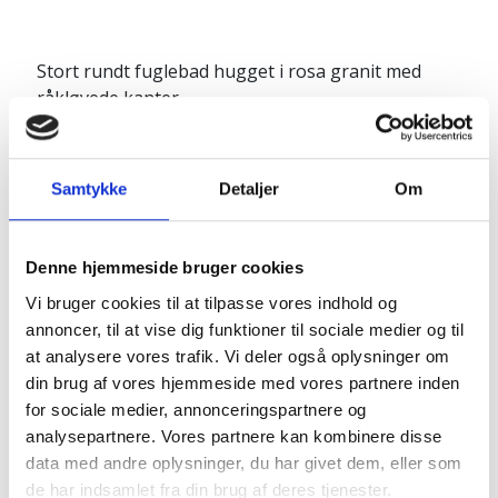
Stort rundt fuglebad hugget i rosa granit med
råkløvede kanter.
Dette store fuglebad er velegnet i et større
område, hvor der ønskes mere liv fra fugle eller
andre dyr.
Samtykke
Detaljer
Om
Produktinfo:
Diameter 60 cm
Denne hjemmeside bruger cookies
Højde: 10 cm
Vi bruger cookies til at tilpasse vores indhold og
Vægt: ca. 80 kg.
annoncer, til at vise dig funktioner til sociale medier og til
at analysere vores trafik. Vi deler også oplysninger om
din brug af vores hjemmeside med vores partnere inden
Naturprodukt – variationer forekommer
for sociale medier, annonceringspartnere og
analysepartnere. Vores partnere kan kombinere disse
Granit er et naturmateriale, og variationer i farve og
data med andre oplysninger, du har givet dem, eller som
struktur forekommer. Billeder og farveprøver er
de har indsamlet fra din brug af deres tjenester.
vejledende.