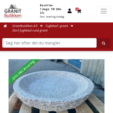
Bestil før:
1 dage, 19t 20m
0
57s
Forv. levering tirsdag
Granitbutikken A/S
Fuglebad i granit
Stort fuglebad rund granit
pris inkl. levering