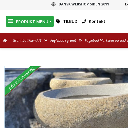
DANSK WEBSHOP SIDEN 2011
E
DANSK WEBSHOP
TILBUD
Kontakt
PRODUKT MENU
Granitbutikken A/S
Fuglebad i granit
Fuglebad Marksten på sokke
pris inkl. levering