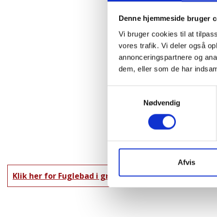
Denne hjemmeside bruger c
Vi bruger cookies til at tilpas
vores trafik. Vi deler også 
annonceringspartnere og anal
dem, eller som de har indsaml
Samtykkevalg
Nødvendig
Afvis
Klik her for Fuglebad i granit oversigt