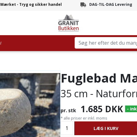
-Mærket - Tryg og sikker handel
DAG-TIL-DAG Levering
Branchens hurtigste leve
l
Fuglebad Ma
35 cm - Naturfo
1.685
DKK
- ink
pr. stk
* alle priser er inkl. moms
LÆG I KURV