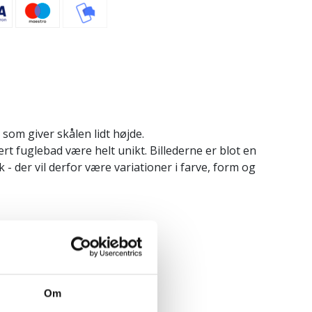
, som giver skålen lidt højde.
vert fuglebad være helt unikt. Billederne er blot en
k - der vil derfor være variationer i farve, form og
(på længste mål)
Om