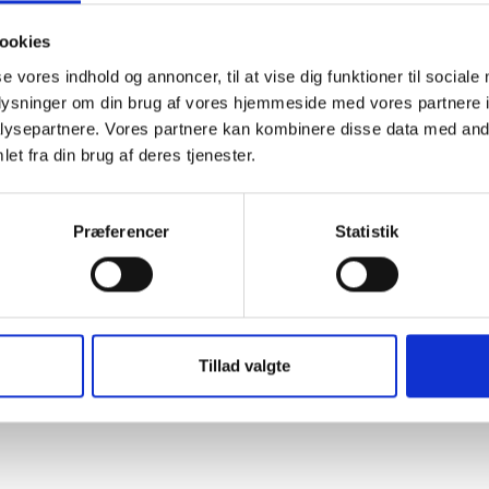
Vægt: ca. 50 kg.
ookies
se vores indhold og annoncer, til at vise dig funktioner til sociale
oplysninger om din brug af vores hjemmeside med vores partnere i
Naturprodukt – variatione
ysepartnere. Vores partnere kan kombinere disse data med andr
Granit er et naturmateriale, og va
et fra din brug af deres tjenester.
farveprøver er vejledende.
Læs mere
Præferencer
Statistik
Tillad valgte