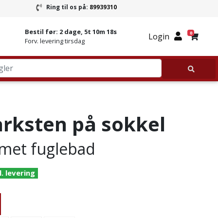
Ring til os på:
89939310
ring
Ring til Granitbutikken 89939310
Bestil før:
2 dage, 5t 10m 18s
0
Login
Forv. levering tirsdag
rksten på sokkel
rmet fuglebad
l. levering