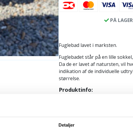
PÅ LAGER
Fuglebad lavet i marksten.
Fuglebadet står på en lille sokkel
Da de er lavet af natursten, vil h
indikation af de individuelle udtry
størrelse.
Produktinfo:
Højde: ca. 35 cm
Sokkel: ca 20-22 cm
Skål diameter: ca. 30-35 cm 
Skål højde: ca. 10 cm
Detaljer
Skål dybde: ca 5-6 cm