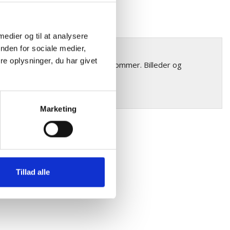
 medier og til at analysere
nden for sociale medier,
r forekommer
e oplysninger, du har givet
riationer i farve og struktur forekommer. Billeder og
Marketing
Tillad alle