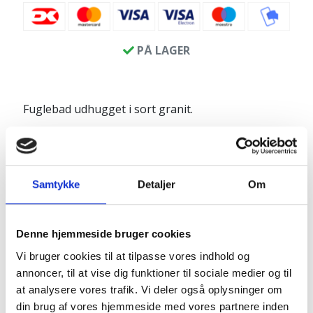
PÅ LAGER
Fuglebad udhugget i sort granit.
Fuglebadet har en hjerteform med polerede
kanter i toppen og rå huggede sider.
De polerede og rå overflader skaber en flot
Samtykke
Detaljer
Om
variation af granittens farvespil.
Produktinfo:
Denne hjemmeside bruger cookies
Diameter: ca. 30 cm
Vi bruger cookies til at tilpasse vores indhold og
Højde: ca. 9-10 cm
annoncer, til at vise dig funktioner til sociale medier og til
Skålens dybde: ca. 5-6 cm
at analysere vores trafik. Vi deler også oplysninger om
Vægt: ca. ca. 25 kg
din brug af vores hjemmeside med vores partnere inden