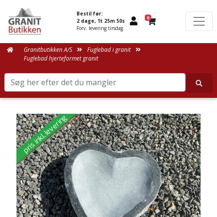
Bestil før:
0
2 dage, 1t 25m 50s
Forv. levering tirsdag
Granitbutikken A/S
Fuglebad i granit
Fuglebad hjerteformet granit
pris inkl. levering