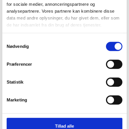
for sociale medier, annonceringspartnere og
analysepartnere. Vores partnere kan kombinere disse
data med andre oplysninger, du har givet dem, eller som
de har indsamlet fra din brug af deres tjenester.
Naturprodukt – variationer forekommer
Granit er et naturmateriale, og variationer i farve og
Samtykkevalg
struktur forekommer. Billeder og farveprøver er
Nødvendig
vejledende.
Læs mere
Præferencer
Statistik
Marketing
Klik her for Fuglebad i granit oversigt
Tillad alle