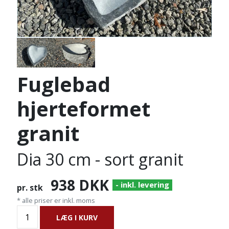
Fuglebad
hjerteformet
granit
Dia 30 cm - sort granit
938
DKK
- inkl. levering
pr. stk
* alle priser er inkl. moms
LÆG I KURV