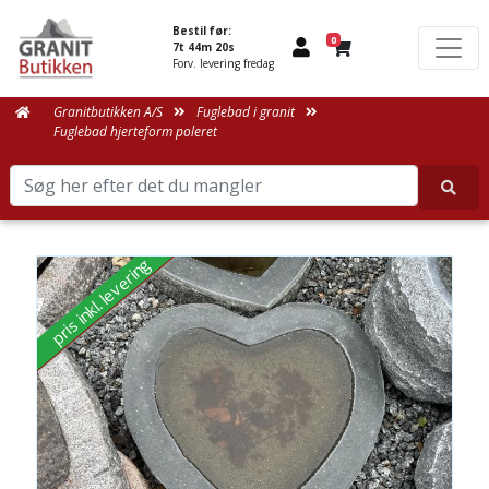
Bestil før:
0
7t 44m 20s
Forv. levering fredag
Granitbutikken A/S
Fuglebad i granit
Fuglebad hjerteform poleret
pris inkl. levering