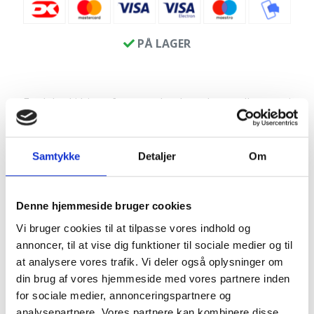
PÅ LAGER
Fuglebad i hjerteform med poleret kant udhugget i
sort granit.
Den polerede top står i flot kontrast til de kløvede
sider.
Samtykke
Detaljer
Om
Produktinfo
:
Længde: ca. 51 cm
Denne hjemmeside bruger cookies
Bredde: ca. 51 cm
Vi bruger cookies til at tilpasse vores indhold og
Højde: ca. 9 cm
annoncer, til at vise dig funktioner til sociale medier og til
Dybde: ca. 5 cm
at analysere vores trafik. Vi deler også oplysninger om
Vægt: ca. 60 kg
din brug af vores hjemmeside med vores partnere inden
for sociale medier, annonceringspartnere og
analysepartnere. Vores partnere kan kombinere disse